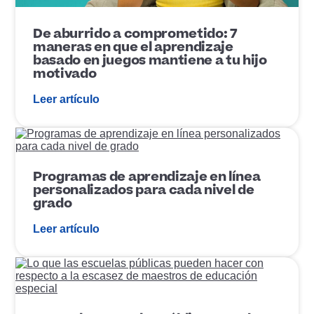
b
l
i
De aburrido a comprometido: 7
c
maneras en que el aprendizaje
a
basado en juegos mantiene a tu hijo
c
motivado
i
ó
Leer artículo
n
E
n
l
a
Programas de aprendizaje en línea
c
personalizados para cada nivel de
e
grado
d
e
Leer artículo
p
u
b
E
l
n
i
l
c
a
a
c