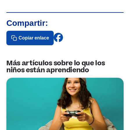
Compartir:
Copiar enlace
Más artículos sobre lo que los
niños están aprendiendo
E
n
l
a
c
e
d
e
p
u