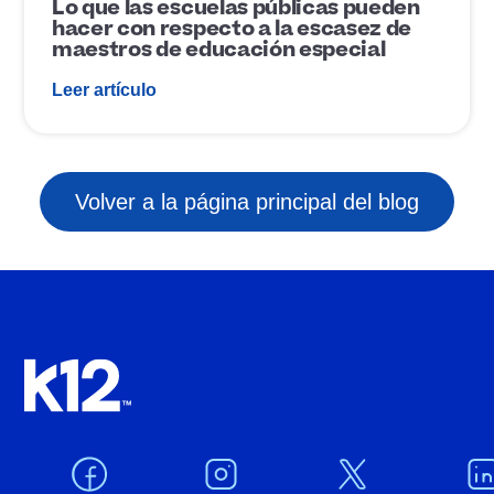
Lo que las escuelas públicas pueden
c
e
hacer con respecto a la escasez de
i
d
maestros de educación especial
ó
e
n
p
Leer artículo
u
b
l
i
c
a
Volver a la página principal del blog
c
i
ó
n