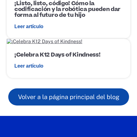
a
¡Listo, listo, código! Cómo la
c
c
codificación y la robótica pueden dar
a
e
forma al futuro de tu hijo
c
d
i
e
Leer artículo
ó
p
n
u
b
E
l
n
i
l
¡Celebra K12 Days of Kindness!
c
a
a
c
Leer artículo
c
e
i
d
ó
e
n
p
u
b
Volver a la página principal del blog
l
i
c
a
c
i
ó