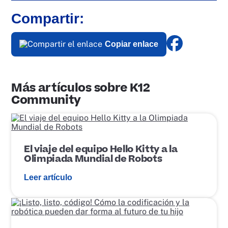
Compartir:
Copiar enlace
Más artículos sobre K12
Community
E
n
l
a
El viaje del equipo Hello Kitty a la
c
Olimpiada Mundial de Robots
e
d
Leer artículo
e
p
u
E
b
n
l
l
i