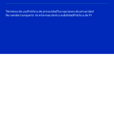
Términos de uso
Política de privacidad
Tus opciones de privacidad
No vender/compartir mi información
Accesibilidad
Política de PI