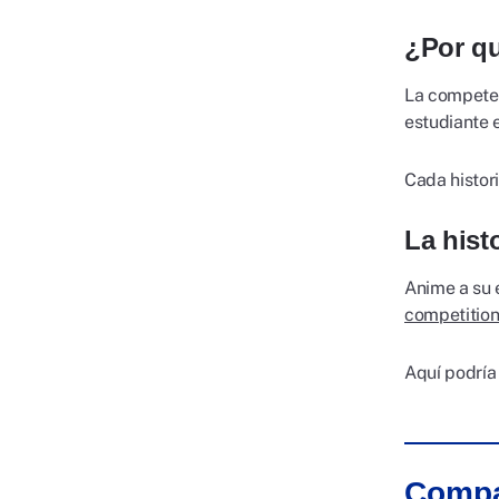
¿Por qu
La competen
estudiante e
Cada histori
La hist
Anime a su 
competitio
Aquí podría
Compa