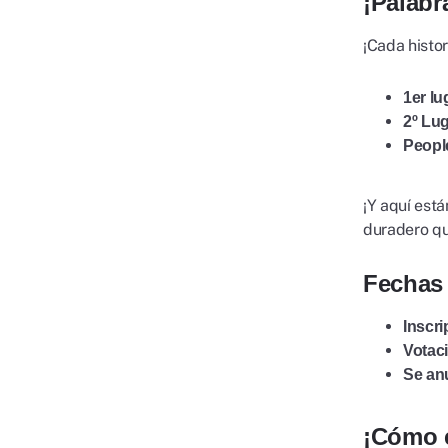
¡Palabr
¡Cada histo
1er lu
2º Lug
Peopl
¡Y aquí está
duradero qu
Fechas 
Inscri
Votaci
Se an
¡Cómo e