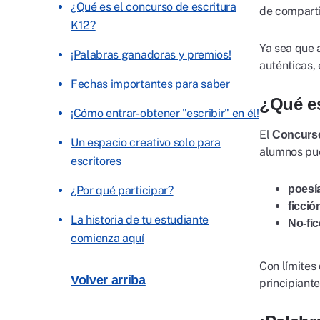
¿Qué es el concurso de escritura
de comparti
K12?
Ya sea que 
¡Palabras ganadoras y premios!
auténticas,
Fechas importantes para saber
¿Qué es
¡Cómo entrar-obtener "escribir" en él!
El
Concurso
Un espacio creativo solo para
alumnos pue
escritores
poesí
¿Por qué participar?
ficció
La historia de tu estudiante
No-fic
comienza aquí
Con límites
Volver arriba
principiant