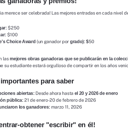
as ganadoras y premios!
ria merece ser celebrada! Las mejores entradas en cada nivel d
$250
gar:
$100
ar:
(un ganador por
50
e's Choice Award
grado): $
n las
mejores obras ganadoras que se publicarán en la colecció
e su estudiante estará orgulloso de compartir en los años veni
importantes para saber
Desde ahora hasta
pciones abiertas:
el 20 y 2026 de enero
21 de enero-20 de febrero de 2026
ón pública:
marzo 11, 2026
unciaron los ganadores:
ntrar-obtener "escribir" en él!