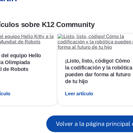
tículos sobre K12 Community
E
n
l
a
e del equipo Hello
c
¡Listo, listo, código! Cómo
 la Olimpiada
e
la codificación y la robótica
d
l de Robots
e
pueden dar forma al futuro
p
de tu hijo
u
b
ículo
Leer artículo
l
i
c
a
c
i
Volver a la página principal 
ó
n