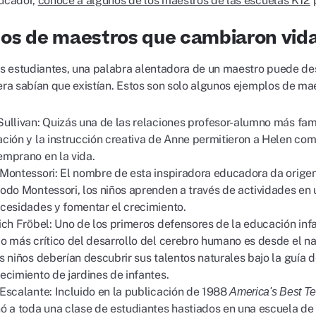
ducador,
conoce a algunos de los maestros de las escuelas K12
p
os de maestros que cambiaron vid
 estudiantes, una palabra alentadora de un maestro puede desp
iera sabían que existían. Estos son solo algunos ejemplos de ma
ullivan: Quizás una de las relaciones profesor-alumno más famo
ción y la instrucción creativa de Anne permitieron a Helen comu
mprano en la vida.
Montessori: El nombre de esta inspiradora educadora da origen
odo Montessori, los niños aprenden a través de actividades en
cesidades y fomentar el crecimiento.
ich Frӧbel: Uno de los primeros defensores de la educación inf
o más crítico del desarrollo del cerebro humano es desde el na
s niños deberían descubrir sus talentos naturales bajo la guía 
ecimiento de jardines de infantes.
Escalante: Incluido en la publicación de 1988
America's Best T
ó a toda una clase de estudiantes hastiados en una escuela d