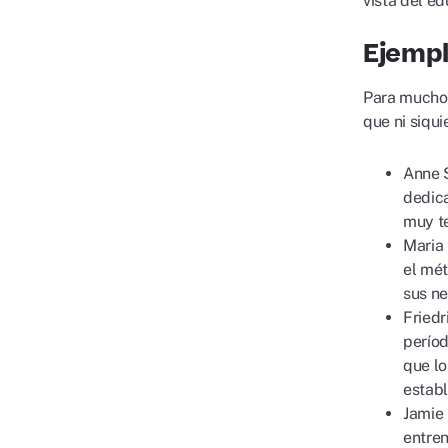
vista del e
Ejempl
Para muchos
que ni siqu
Anne S
dedica
muy te
Maria 
el mét
sus ne
Friedr
períod
que lo
establ
Jamie 
entren