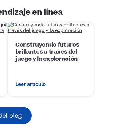
ndizaje en línea
E
n
l
a
Construyendo futuros
c
brillantes a través del
e
d
juego y la exploración
e
p
u
b
Leer artículo
l
i
c
a
c
i
del blog
ó
n