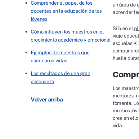
Comprender el papel de los
un área de 
docentes en la educación de los
aprender le
jóvenes
Si bien el
pl
Cómo influyen los maestros en el
viaje educa
crecimiento académico y emocional
escuelas K1
compañeros 
Ejemplos de maestros que
huella durad
cambiaron vidas
Compre
Los resultados de una gran
enseñanza
Los maestro
mentores, m
Volver arriba
fomenta. Lo
muchos jóve
cree en ell
vida.