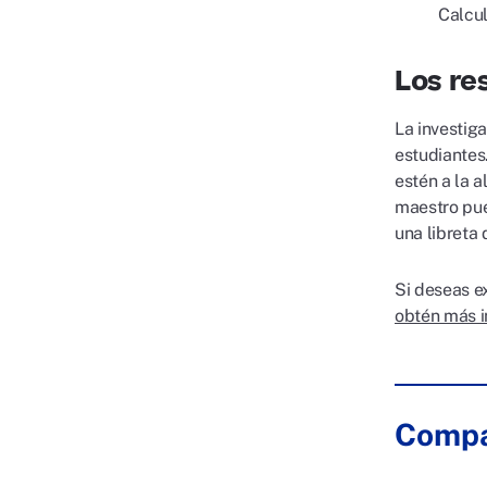
Calcul
Los re
La investig
estudiantes
estén a la 
maestro pue
una libreta 
Si deseas e
obtén más i
Compa