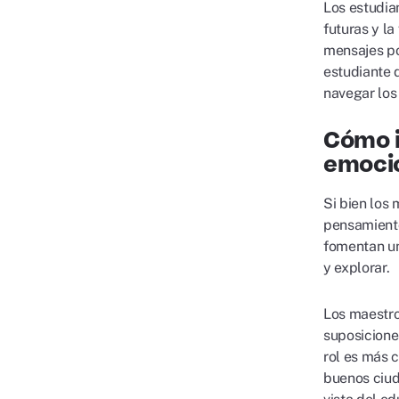
Los estudia
futuras y la
mensajes po
estudiante 
navegar los
Cómo i
emoci
Si bien los
pensamiento
fomentan un
y explorar.
Los maestro
suposicione
rol es más 
buenos ciud