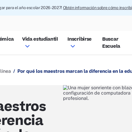
ugar para el año escolar 2026-2027!
Obtén información sobre cómo inscrib
démica
Vida estudiantil
Inscribirse
Buscar
Escuela
línea
Por qué los maestros marcan la diferencia en la ed
aestros
erencia