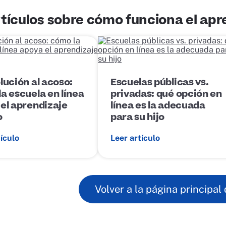
tículos sobre cómo funciona el apre
E
n
l
a
c
lución al acoso:
Escuelas públicas vs.
e
a escuela en línea
privadas: qué opción en
d
el aprendizaje
e
línea es la adecuada
p
o
para su hijo
u
b
tículo
Leer artículo
l
i
c
a
c
i
Volver a la página principal 
ó
n