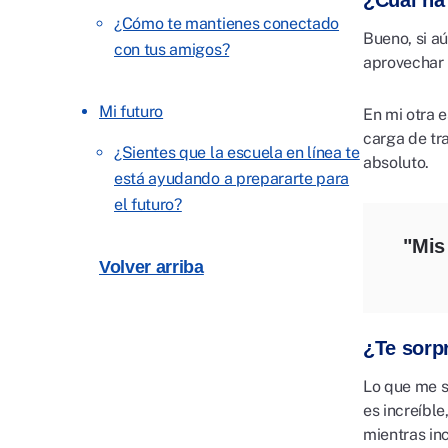
¿Cómo te mantienes conectado
Bueno, si a
con tus amigos?
aprovechar 
Mi futuro
En mi otra 
carga de tr
¿Sientes que la escuela en línea te
absoluto.
está ayudando a prepararte para
el futuro?
"Mis
Volver arriba
¿Te sorpr
Lo que me s
es increíbl
mientras in