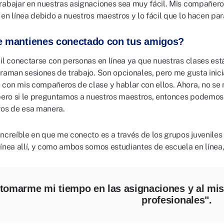
rabajar en nuestras asignaciones sea muy fácil. Mis compañero
en línea debido a nuestros maestros y lo fácil que lo hacen par
 mantienes conectado con tus amigos?
cil conectarse con personas en línea ya que nuestras clases está
graman sesiones de trabajo. Son opcionales, pero me gusta inic
con mis compañeros de clase y hablar con ellos. Ahora, no se
 pero si le preguntamos a nuestros maestros, entonces podemos
ros de esa manera.
ncreíble en que me conecto es a través de los grupos juveniles 
línea allí, y como ambos somos estudiantes de escuela en líne
tomarme mi tiempo en las asignaciones y al mis
profesionales".