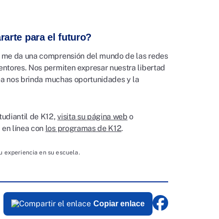
rarte para el futuro?
y me da una comprensión del mundo de las redes
entores. Nos permiten expresar nuestra libertad
nea nos brinda muchas oportunidades y la
tudiantil de K12,
visita su página web
o
 en línea con
los programas de K12
.
u experiencia en su escuela.
Copiar enlace