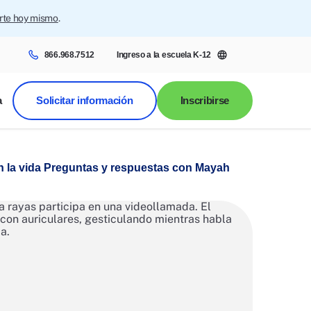
irte hoy mismo
.
A
866.968.7512
Ingreso a la escuela K-12
English
l
t
e
Español
r
a
Solicitar información
Inscribirse
n
a
d
o
r
d
en la vida Preguntas y respuestas con Mayah
e
i
d
i
o
m
a