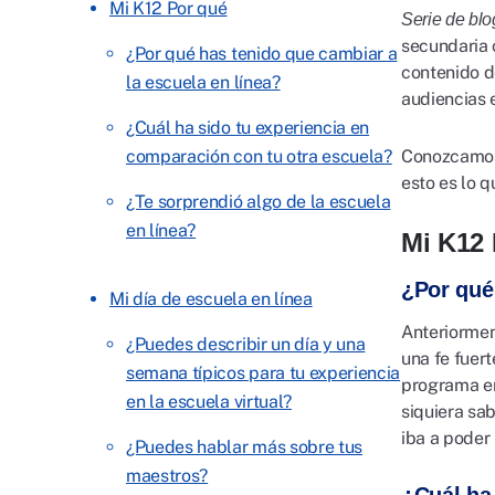
Mi K12 Por qué
Serie de bl
secundaria 
¿Por qué has tenido que cambiar a
contenido d
la escuela en línea?
audiencias e
¿Cuál ha sido tu experiencia en
Conozcamos 
comparación con tu otra escuela?
esto es lo 
¿Te sorprendió algo de la escuela
en línea?
Mi K12 
¿Por qué
Mi día de escuela en línea
Anteriormen
¿Puedes describir un día y una
una fe fuer
semana típicos para tu experiencia
programa en
en la escuela virtual?
siquiera sa
iba a poder 
¿Puedes hablar más sobre tus
maestros?
¿Cuál ha