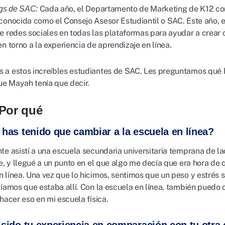
Cada año, el Departamento de Marketing de K12 con
ogs de SAC:
conocida como el Consejo Asesor Estudiantil o SAC. Este año, e
e redes sociales en todas las plataformas para ayudar a crear 
n torno a la experiencia de aprendizaje en línea.
a estos increíbles estudiantes de SAC. Les preguntamos qué ha
que Mayah tenía que decir.
Por qué
 has tenido que cambiar a la escuela en línea?
te asistí a una escuela secundaria universitaria temprana de la
te, y llegué a un punto en el que algo me decía que era hora d
 línea. Una vez que lo hicimos, sentimos que un peso y estrés 
bíamos que estaba allí. Con la escuela en línea, también pue
hacer eso en mi escuela física.
 sido tu experiencia en comparación con tu otra