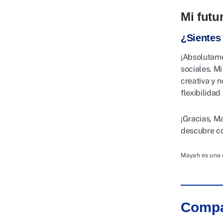
Mi futu
¿Sientes 
¡Absolutame
sociales. M
creativa y 
flexibilidad
¡Gracias, M
descubre có
Mayah es una e
Compa