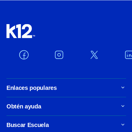
i
ó
n
Enlaces populares
Obtén ayuda
Buscar Escuela