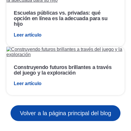
l
l
i
a
Escuelas públicas vs. privadas: qué
c
c
opción en línea es la adecuada para su
a
e
hijo
c
d
i
e
Leer artículo
ó
p
n
u
b
E
l
n
i
l
c
a
Construyendo futuros brillantes a través
a
c
del juego y la exploración
c
e
i
d
Leer artículo
ó
e
n
p
u
b
l
i
Volver a la página principal del blog
c
a
c