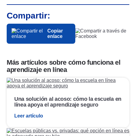
Compartir:
Copiar
enlace
Más artículos sobre cómo funciona el
aprendizaje en línea
E
n
l
a
Una solución al acoso: cómo la escuela en
c
línea apoya el aprendizaje seguro
e
d
Leer artículo
e
p
u
E
b
n